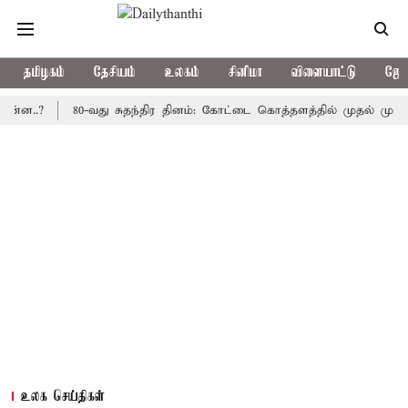
தமிழகம்
தேசியம்
உலகம்
சினிமா
விளையாட்டு
ஜோத
?
80-வது சுதந்திர தினம்: கோட்டை கொத்தளத்தில் முதல் முறையாக தே
உலக செய்திகள்