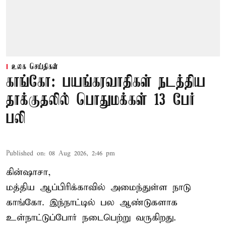
உலக செய்திகள்
காங்கோ: பயங்கரவாதிகள் நடத்திய
தாக்குதலில் பொதுமக்கள் 13 பேர்
பலி
Published on
:
08 Aug 2026, 2:46 pm
கின்ஷாசா,
மத்திய ஆப்பிரிக்காவில் அமைந்துள்ள நாடு
காங்கோ
. இந்நாட்டில் பல ஆண்டுகளாக
உள்நாட்டுப்போர் நடைபெற்று வருகிறது.