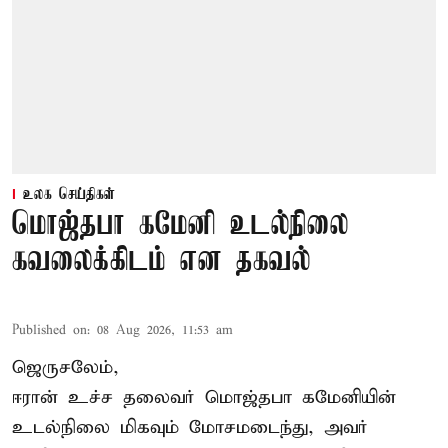
உலக செய்திகள்
மொஜ்தபா கமேனி உடல்நிலை
கவலைக்கிடம் என தகவல்
Published on
:
08 Aug 2026, 11:53 am
ஜெருசலேம்,
ஈரான் உச்ச தலைவர் மொஜ்தபா கமேனியின்
உடல்நிலை மிகவும் மோசமடைந்து, அவர்