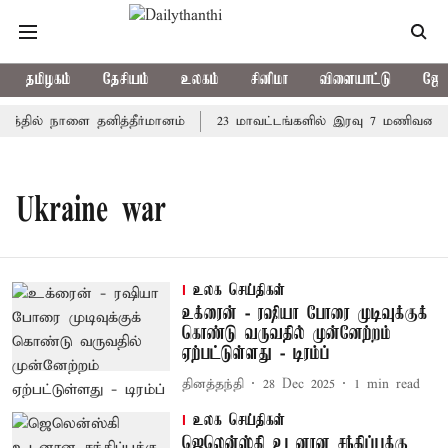
தமிழகம்
தேசியம்
உலகம்
சினிமா
விளையாட்டு
ஜோத
றத்தில் நாளை தனித்தீர்மானம்
23 மாவட்டங்களில் இரவு 7 மணிவரை ம
Ukraine war
உலக செய்திகள்
உக்ரைன் - ரஷியா போரை முடிவுக்குக்
கொண்டு வருவதில் முன்னேற்றம்
ஏற்பட்டுள்ளது - டிரம்ப்
தினத்தந்தி
28 Dec 2025
1
min read
உலக செய்திகள்
ஜெலென்ஸ்கி உடனான சந்திப்புக்கு