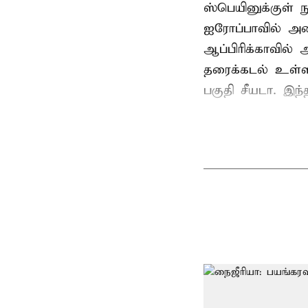
ஸ்பெயினுக்குள் 
ஐரோப்பாவில் அம
ஆப்பிரிக்காவில
தரைக்கடல் உள்ள
பகுதி சீயடா. இந