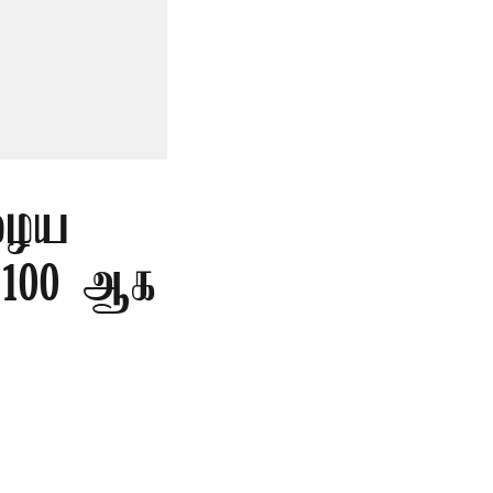
ுழைய
ை 100 ஆக