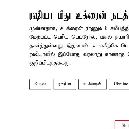
ரஷியா மீது உக்ரைன் நடத்
முன்னதாக, உக்ரைன் ராணுவம் சமீபத்தில் 
மேற்பட்ட பெரிய பெட்ரோல், டீசல் தயார
தகர்த்துள்ளது. இதனால், உலகிற்கே ப
ரஷியாவில் இப்போது வரலாறு காணாத பெட
குறிப்பிடத்தக்கது.
Russia
ரஷியா
உக்ரைன்
Ukraine
Sh