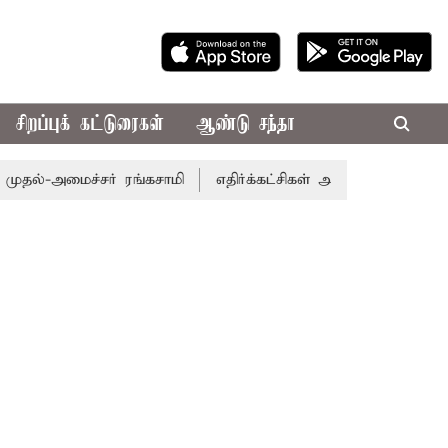
சிறப்புக் கட்டுரைகள்
ஆண்டு சந்தா
ல்-அமைச்சர் ரங்கசாமி
எதிர்க்கட்சிகள் அமளி: நாடாளுமன்ற 