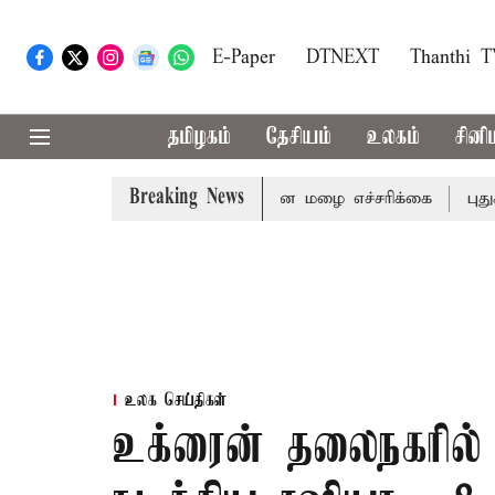
E-Paper
DTNEXT
Thanthi 
தமிழகம்
தேசியம்
உலகம்
சினி
Breaking News
ிரி ஆகிய மாவட்டங்களுக்கு கன மழை எச்சரிக்கை
புதுச்சே
உலக செய்திகள்
உக்ரைன் தலைநகரில் 