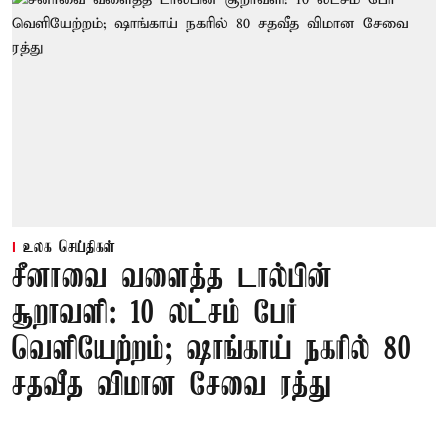
உலக செய்திகள்
சீனாவை வளைத்த டால்பின்
சூறாவளி: 10 லட்சம் பேர்
வெளியேற்றம்; ஷாங்காய் நகரில் 80
சதவீத விமான சேவை ரத்து