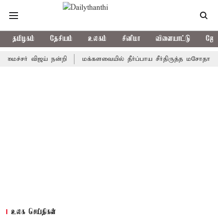
தமிழகம்
தேசியம்
உலகம்
சினிமா
விளையாட்டு
ஜோத
ர் விஜய் நன்றி
மக்களவையில் தீர்ப்பாய சீர்திருத்த மசோதா அறிமுகம
உலக செய்திகள்