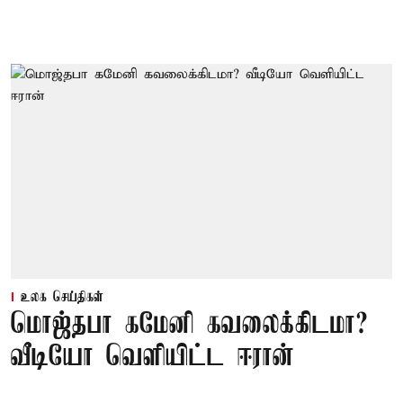
உலக செய்திகள்
மொஜ்தபா கமேனி கவலைக்கிடமா?
வீடியோ வெளியிட்ட ஈரான்