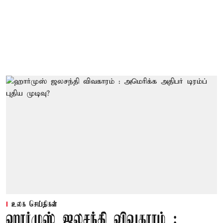
உலக செய்திகள்
ஹார்முஸ் ஜலசந்தி விவகாரம் :