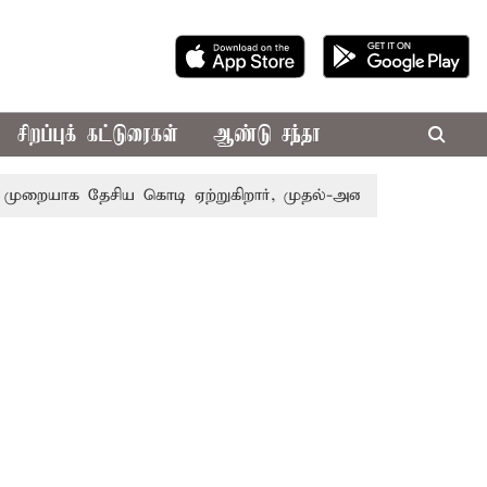
சிறப்புக் கட்டுரைகள்
ஆண்டு சந்தா
யாக தேசிய கொடி ஏற்றுகிறார், முதல்-அமைச்சர் விஜய்!
பா.ஜ