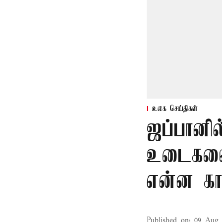
உலக செய்திகள்
ஜப்பானில
உடைகளை 
என்ன கா
Published on
:
09 Aug 