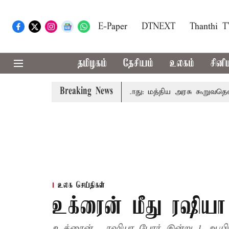
E-Paper
DTNEXT
Thanthi 
தமிழகம்
தேசியம்
உலகம்
சினி
Breaking News
ரிடமும் கட்டணம் வசூலிக்கப்படாது: மத்திய அரசு கூறுவதென்ன..?
உலக செய்திகள்
உக்ரைன் மீது ரஷியா 
உக்ரைன் , ரஷியா போர் இன்று 1 ஆயிரத்