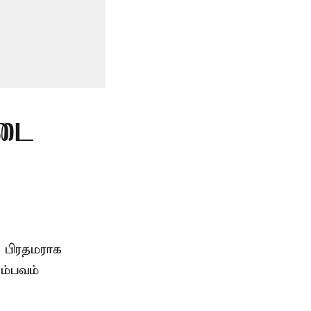
்டை
 பிரதமராக
சம்பவம்