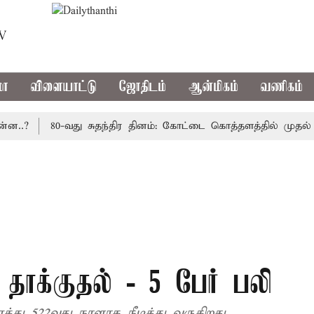
TV
மா
விளையாட்டு
ஜோதிடம்
ஆன்மிகம்
வணிகம்
80-வது சுதந்திர தினம்: கோட்டை கொத்தளத்தில் முதல் முறை
தாக்குதல் - 5 பேர் பலி
து 522வது நாளாக நீடித்து வருகிறது.