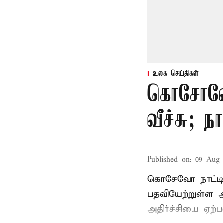
உலக செய்திகள்
கொசோவோ 
வீச்சு; ந
Published on
:
09 Aug 
கொசேவோ நாட்டின
பதவியேற்றுள்ள அல
அதிர்ச்சியை ஏற்பட