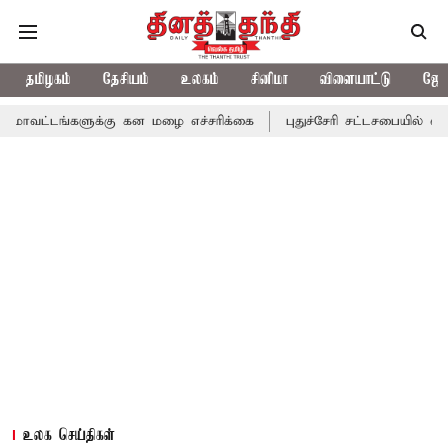
தமிழகம்
தேசியம்
உலகம்
சினிமா
விளையாட்டு
ஜோத
ுக்கு கன மழை எச்சரிக்கை
புதுச்சேரி சட்டசபையில் வரும் 24ம் தேத
உலக செய்திகள்