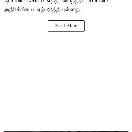
ஷாப்பிங் செய்ய வந்த விசித்திரச் சம்பவம்
அதிர்ச்சியை ஏற்படுத்தியுள்ளது.
Read More