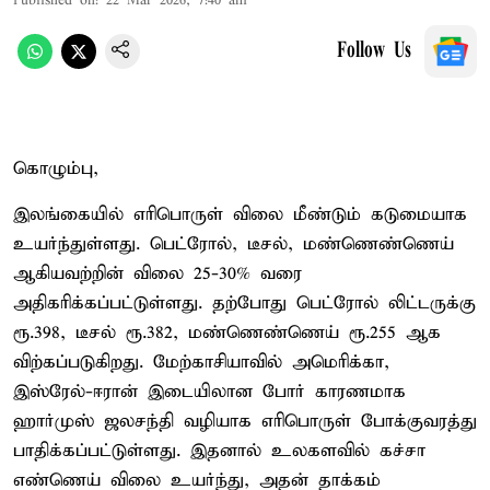
Published on
:
22 Mar 2026, 7:40 am
Follow Us
கொழும்பு,
இலங்கையில் எரிபொருள் விலை மீண்டும் கடுமையாக
உயர்ந்துள்ளது. பெட்ரோல், டீசல், மண்ணெண்ணெய்
ஆகியவற்றின் விலை 25-30% வரை
அதிகரிக்கப்பட்டுள்ளது. தற்போது பெட்ரோல் லிட்டருக்கு
ரூ.398, டீசல் ரூ.382, மண்ணெண்ணெய் ரூ.255 ஆக
விற்கப்படுகிறது. மேற்காசியாவில் அமெரிக்கா,
இஸ்ரேல்-ஈரான் இடையிலான போர் காரணமாக
ஹார்முஸ் ஜலசந்தி வழியாக எரிபொருள் போக்குவரத்து
பாதிக்கப்பட்டுள்ளது. இதனால் உலகளவில் கச்சா
எண்ணெய் விலை உயர்ந்து, அதன் தாக்கம்