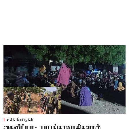
உலக செய்திகள்
நைஜீரியா: பயங்கரவாதிகளால்