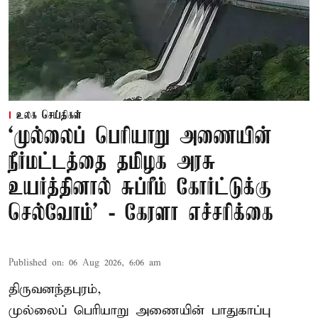
உலக செய்திகள்
‘முல்லைப் பெரியாறு அணையின்
நீர்மட்டத்தை தமிழக அரசு
உயர்த்தினால் சுப்ரீம் கோர்ட்டுக்கு
செல்வோம்' - கேரளா எச்சரிக்கை
Published on
:
06 Aug 2026, 6:06 am
திருவனந்தபுரம்,
முல்லைப் பெரியாறு அணையின் பாதுகாப்பு