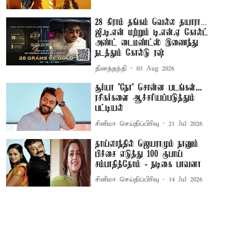
28 கிராம் தங்கம் வெல்ல தயாரா…
ஜி.டி.என் மற்றும் டி.என்.ஏ கோல்ட்
அண்ட் டைமண்ட்ஸ் இணைந்து
நடத்தும் கோல்டு ரஷ்
தினத்தந்தி
03 Aug 2026
சூர்யா 'நோ' சொன்ன படங்கள்...
ரசிகர்களை ஆச்சரியப்படுத்தும்
பட்டியல்
சினிமா செய்திப்பிரிவு
21 Jul 2026
தாய்லாந்தில் ஜெயராமும் நானும்
பிச்சை எடுத்து 100 ரூபாய்
சம்பாதித்தோம் - நடிகை பாவனா
சினிமா செய்திப்பிரிவு
14 Jul 2026