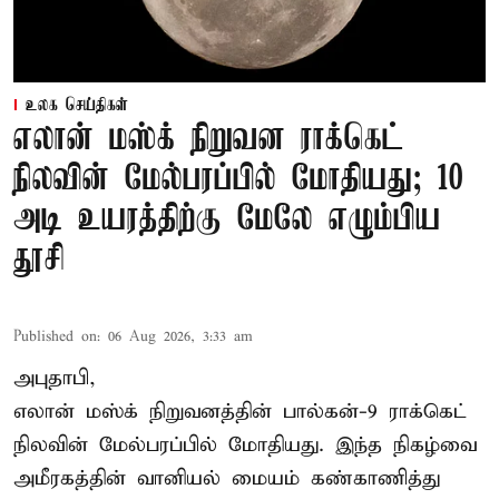
உலக செய்திகள்
எலான் மஸ்க் நிறுவன ராக்கெட்
நிலவின் மேல்பரப்பில் மோதியது; 10
அடி உயரத்திற்கு மேலே எழும்பிய
தூசி
Published on
:
06 Aug 2026, 3:33 am
அபுதாபி,
எலான் மஸ்க் நிறுவனத்தின் பால்கன்-9 ராக்கெட்
நிலவின் மேல்பரப்பில் மோதியது. இந்த நிகழ்வை
அமீரகத்தின் வானியல் மையம் கண்காணித்து