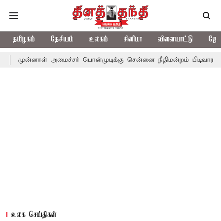
தமிழகம்
தேசியம்
உலகம்
சினிமா
விளையாட்டு
ஜோத
ாள் அமைச்சர் பொன்முடிக்கு சென்னை நீதிமன்றம் பிடிவாராண்ட்
தொல
உலக செய்திகள்