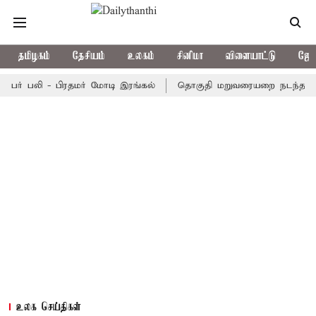
தமிழகம்
தேசியம்
உலகம்
சினிமா
விளையாட்டு
ஜோத
் பலி - பிரதமர் மோடி இரங்கல்
தொகுதி மறுவரையறை நடந்தால் தமிழ
உலக செய்திகள்