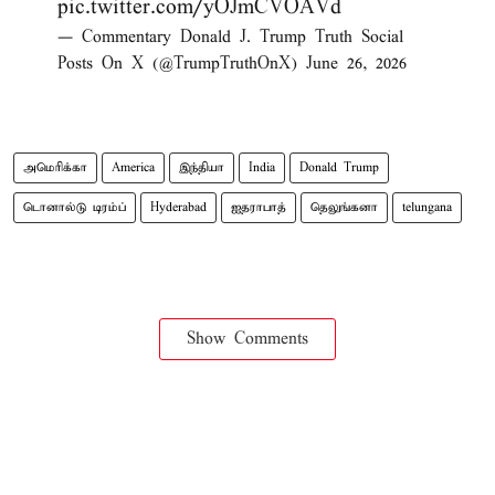
pic.twitter.com/yOJmCVOAVd
— Commentary Donald J. Trump Truth Social
Posts On X (@TrumpTruthOnX)
June 26, 2026
அமெரிக்கா
America
இந்தியா
India
Donald Trump
டொனால்டு டிரம்ப்
Hyderabad
ஐதராபாத்
தெலுங்கனா
telungana
Show Comments