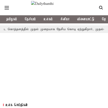
தமிழகம்
தேசியம்
உலகம்
சினிமா
விளையாட்டு
ஜோத
ொத்தளத்தில் முதல் முறையாக தேசிய கொடி ஏற்றுகிறார், முதல்-அமைச்சர்
உலக செய்திகள்