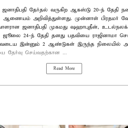
 ஜனாதிபதி தேர்தல் வருகிற ஆகஸ்டு 20-ந் தேதி ந
ல் ஆணையம் அறிவித்துள்ளது. முன்னாள் பிரதமர் ஷ
ாளரான ஜனாதிபதி முகமது ஷஹாபுதீன், உடல்நலக்
 ஜூலை 24-ந் தேதி தனது பதவியை ராஜினாமா செய்
டிவடைய இன்னும் 2 ஆண்டுகள் இருந்த நிலையில் அ
ை தேர்வு செய்வதற்கான ...
Read More