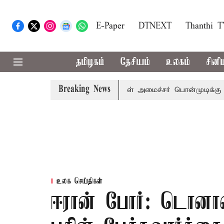
E-Paper
DTNEXT
Thanthi 
தமிழகம்
தேசியம்
உலகம்
சினி
Breaking News
 விஜய் அழைப்பு
முன்னாள் அமைச்சர் பொன்முடிக்கு சென்னை ந
உலக செய்திகள்
ஈரான் போர்: டொனால்ட