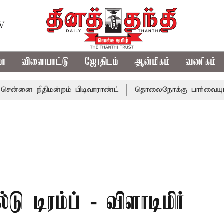
TV
மா
விளையாட்டு
ஜோதிடம்
ஆன்மிகம்
வணிகம்
ீதிமன்றம் பிடிவாராண்ட்
தொலைநோக்கு பார்வையுடன் கூடிய
ு டிரம்ப் - விளாடிமிர்