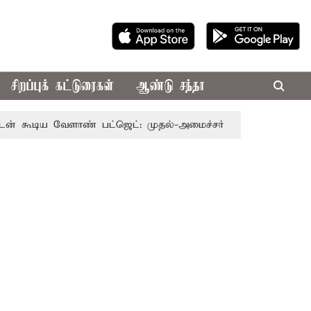
சிறப்புக் கட்டுரைகள்
ஆண்டு சந்தா
 வேளாண் பட்ஜெட்: முதல்-அமைச்சர் விஜய்
தமிழக அரசியலில