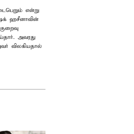
டைபெறும் என்று
ேக் ஹசீனாவின்
குறைவு
தார். அவரது
வர் விலகியதால்