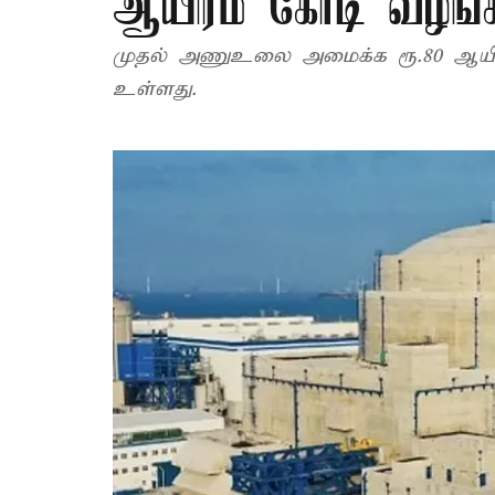
ஆயிரம் கோடி வழங்
முதல் அணுஉலை அமைக்க ரூ.80 ஆயிரம்
உள்ளது.