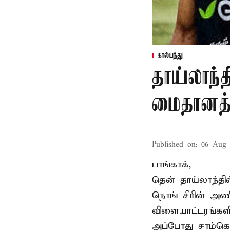
கால்பந்து
தாய்லாந்த
மைதானத்த
Published on
:
06 Aug 
பாங்காக்,
தென் தாய்லாந்தி
நொங் சிரின் அணி
விளையாட்டரங்களி
அப்போது சாம்கொ