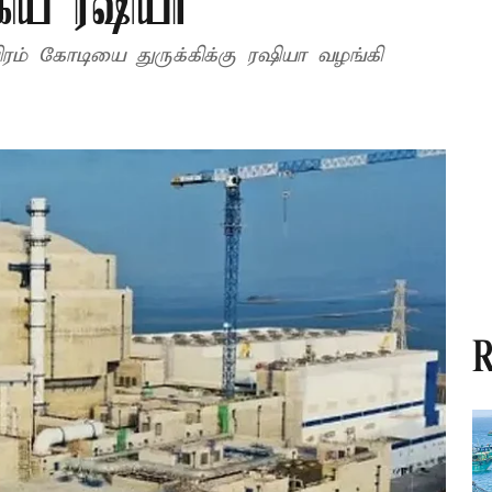
கிய ரஷியா
 கோடியை துருக்கிக்கு ரஷியா வழங்கி
R