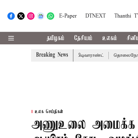
E-Paper
DTNEXT
Thanthi 
தமிழகம்
தேசியம்
உலகம்
சினி
Breaking News
்கு சென்னை நீதிமன்றம் பிடிவாராண்ட்
தொலைநோக்கு பார்வைய
உலக செய்திகள்
அணுஉலை அமைக்க துர