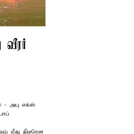
 வீரர்
 - அபு எக்ஸ்
பாப்
் மீது திடீரென