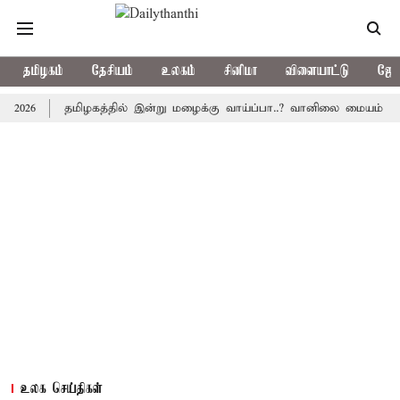
தமிழகம்
தேசியம்
உலகம்
சினிமா
விளையாட்டு
ஜோத
தமிழகத்தில் இன்று மழைக்கு வாய்ப்பா..? வானிலை மையம் அப்டேட்
உலக செய்திகள்