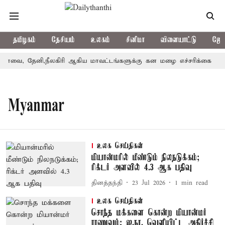
தமிழகம்
தேசியம்
உலகம்
சினிமா
விளையாட்டு
ஜோத
ோவை, தேனி,நீலகிரி ஆகிய மாவட்டங்களுக்கு கன மழை எச்சரிக்கை
Myanmar
உலக செய்திகள்
மியான்மரில் மீண்டும் நிலநடுக்கம்;
ரிக்டர் அளவில் 4.3 ஆக பதிவு
தினத்தந்தி
23 Jul 2026
1
min read
உலக செய்திகள்
சொந்த மக்களை கொன்ற மியான்மர்
ராணுவம்; ஐ.நா. வெளியிட்ட அதிர்ச்சி