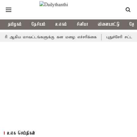
தமிழகம்
தேசியம்
உலகம்
சினிமா
விளையாட்டு
ஜோத
கிய மாவட்டங்களுக்கு கன மழை எச்சரிக்கை
புதுச்சேரி சட்டசபையில்
உலக செய்திகள்