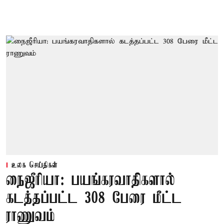
உலக செய்திகள்
நைஜீரியா: பயங்கரவாதிகளால்
கடத்தப்பட்ட 308 பேரை மீட்ட
ராணுவம்