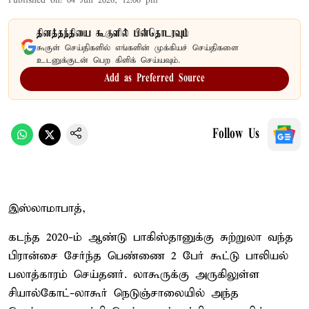
Published on
:
04 Jun 2026, 12:00 pm
தினத்தந்தியை கூகுளில் பின்தொடரவும்
கூகுள் செய்திகளில் எங்களின் முக்கியச் செய்திகளை
உடனுக்குடன் பெற கிளிக் செய்யவும்.
Add as Preferred Source
Follow Us
இஸ்லாமாபாத்,
கடந்த 2020-ம் ஆண்டு பாகிஸ்தானுக்கு சுற்றுலா வந்த
பிரான்சை சேர்ந்த பெண்ணை 2 பேர் கூட்டு பாலியல்
பலாத்காரம் செய்தனர். லாகூருக்கு அருகிலுள்ள
சியால்கோட்-லாகூர் நெடுஞ்சாலையில் அந்த