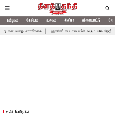
தமிழகம்
தேசியம்
உலகம்
சினிமா
விளையாட்டு
ஜோத
 எச்சரிக்கை
புதுச்சேரி சட்டசபையில் வரும் 24ம் தேதி பட்ஜெட் தாக்
உலக செய்திகள்