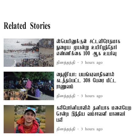
Related Stories
ஸ்பெயினுக்குள் சட்டவிரோதமாக
நுழைய முயன்று உயிரிழந்தோர்
எண்ணிக்கை 100 ஆக உயர்வு
தினத்தந்தி
3 hours ago
நைஜீரியா: பயங்கரவாதிகளால்
கடத்தப்பட்ட 308 பேரை மீட்ட
ராணுவம்
தினத்தந்தி
3 hours ago
கலிபோர்னியாவில் தனியாக மலையேற
சென்ற இந்திய வம்சாவளி மாணவர்
பலி
தினத்தந்தி
3 hours ago