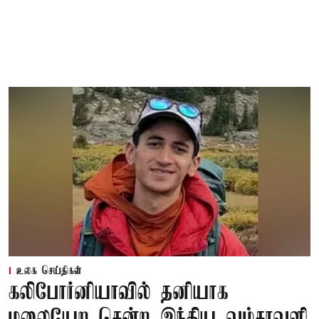
உலக செய்திகள்
கலிபோர்னியாவில் தனியாக
மலையேற சென்ற இந்திய வம்சாவளி