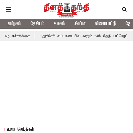
தமிழகம்
தேசியம்
உலகம்
சினிமா
விளையாட்டு
ஜோத
்கை
புதுச்சேரி சட்டசபையில் வரும் 24ம் தேதி பட்ஜெட் தாக்கல் செய்க
உலக செய்திகள்