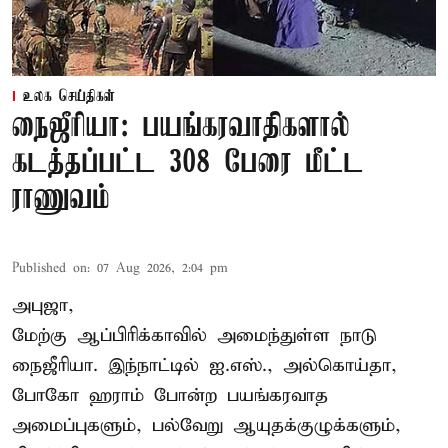
உலக செய்திகள்
நைஜீரியா: பயங்கரவாதிகளால்
கடத்தப்பட்ட 308 பேரை மீட்ட
ராணுவம்
Published on
:
07 Aug 2026, 2:04 pm
அபுஜா,
மேற்கு ஆப்பிரிக்காவில் அமைந்துள்ள நாடு
நைஜீரியா. இந்நாட்டில் ஐ.எஸ்., அல்கொய்தா,
போகோ ஹராம் போன்ற பயங்கரவாத
அமைப்புகளும், பல்வேறு ஆயுதக்குழுக்களும்,