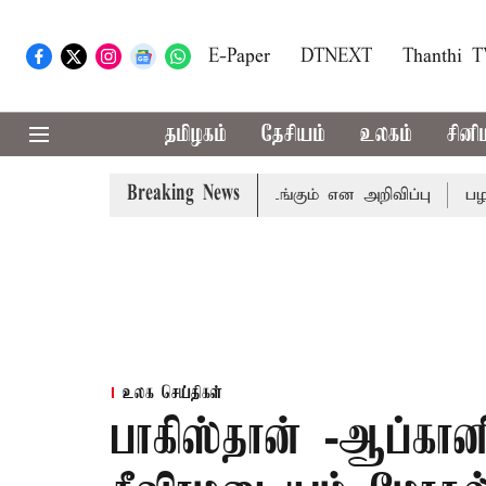
E-Paper
DTNEXT
Thanthi 
தமிழகம்
தேசியம்
உலகம்
சினி
Breaking News
ூட்டத்தொடர் வரும் 24ம் தொடங்கும் என அறிவிப்பு
பழனிகோவில
உலக செய்திகள்
பாகிஸ்தான் -ஆப்க