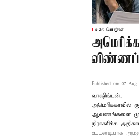
உலக செய்திகள்
அமெரிக்க
விண்ணப்ப
Published on
:
07 Aug 
வாஷிங்டன்,
அமெரிக்காவில் 
ஆவணங்களை முறைய
நிராகரிக்க அதிகா
உடனடியாக அமலுக