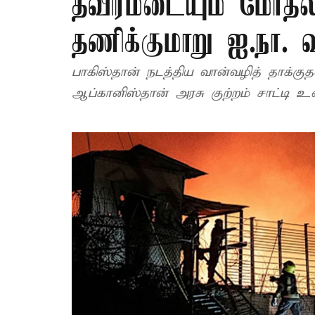
தீவிரமடையும் மோதல்
தணிக்குமாறு ஐ.நா. வ
பாகிஸ்தான் நடத்திய வான்வழித் தாக்குத
ஆப்கானிஸ்தான் அரசு குற்றம் சாட்டி உ