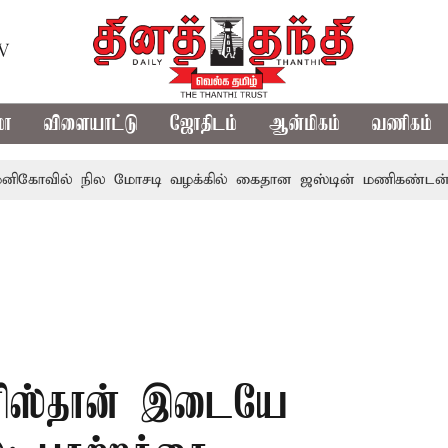
TV
மா
விளையாட்டு
ஜோதிடம்
ஆன்மிகம்
வணிகம்
் நில மோசடி வழக்கில் கைதான ஜஸ்டின் மணிகண்டன் மருத்த
ானிஸ்தான் இடையே