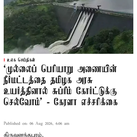
உலக செய்திகள்
‘முல்லைப் பெரியாறு அணையின்
நீர்மட்டத்தை தமிழக அரசு
உயர்த்தினால் சுப்ரீம் கோர்ட்டுக்கு
செல்வோம்' - கேரளா எச்சரிக்கை
Published on
:
06 Aug 2026, 6:06 am
திருவனந்தபுரம்,