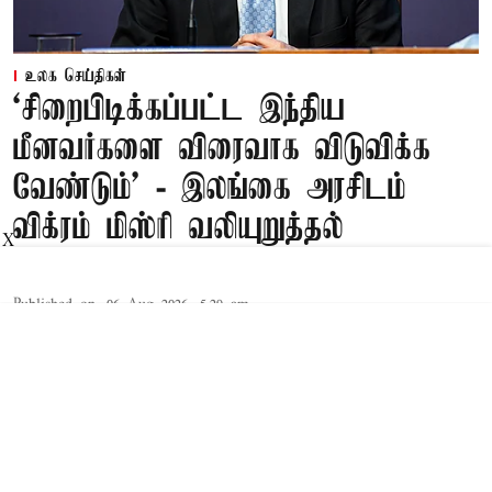
உலக செய்திகள்
‘சிறைபிடிக்கப்பட்ட இந்திய
மீனவர்களை விரைவாக விடுவிக்க
வேண்டும்' - இலங்கை அரசிடம்
விக்ரம் மிஸ்ரி வலியுறுத்தல்
X
Published on
:
06 Aug 2026, 5:29 am
கொழும்பு,
இந்திய வெளியுறவுத்துறை செய்தி தொடர்பாளர்
விக்ரம் மிஸ்ரி, அரசு முறை சுற்றுப்பயணமாக
இலங்கை சென்றுள்ளார். மத்திய அரசின்
வெளியுறவுத்துறை செய்தி தொடர்பாளராக