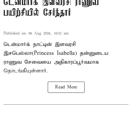
டென்மார்க் இளவரசி ராணுவ
பயிற்சியில் சேர்ந்தார்
Published on
:
06 Aug 2026, 10:52 am
டென்மார்க் நாட்டின் இளவரசி
இசபெல்லா(Princess Isabella) தன்னுடைய
ராணுவ சேவையை அதிகாரப்பூர்வமாக
தொடங்கியுள்ளார்.
Read More