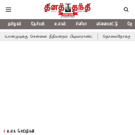
தமிழகம்
தேசியம்
உலகம்
சினிமா
விளையாட்டு
ஜோத
க்கு சென்னை நீதிமன்றம் பிடிவாராண்ட்
தொலைநோக்கு பார்வையுடன் 
உலக செய்திகள்