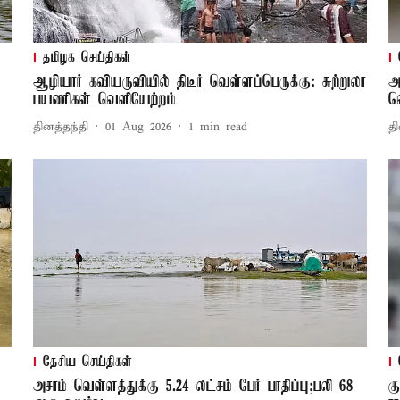
தமிழக செய்திகள்
ஆழியார் கவியருவியில் திடீர் வெள்ளப்பெருக்கு: சுற்றுலா
அ
பயணிகள் வெளியேற்றம்
வ
தினத்தந்தி
01 Aug 2026
1
min read
தி
தேசிய செய்திகள்
அசாம் வெள்ளத்துக்கு 5.24 லட்சம் பேர் பாதிப்பு;பலி 68
க