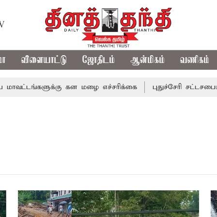
TV
மா
விளையாட்டு
ஜோதிடம்
ஆன்மிகம்
வணிகம்
்டங்களுக்கு கன மழை எச்சரிக்கை
புதுச்சேரி சட்டசபையில் 