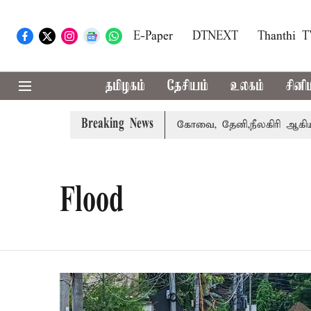
E-Paper
DTNEXT
Thanthi 
தமிழகம்
தேசியம்
உலகம்
சினி
Breaking News
ை வாபஸ் பெற்றார் சங்கீதா
கோவை, தேனி,நீலகிரி ஆகிய மாவட
Flood