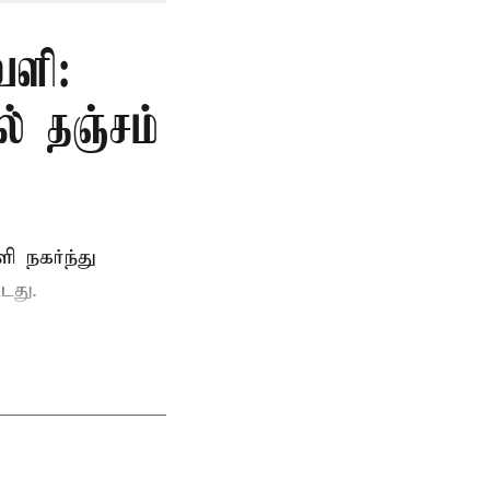
வளி:
ல் தஞ்சம்
 நகர்ந்து
டது.