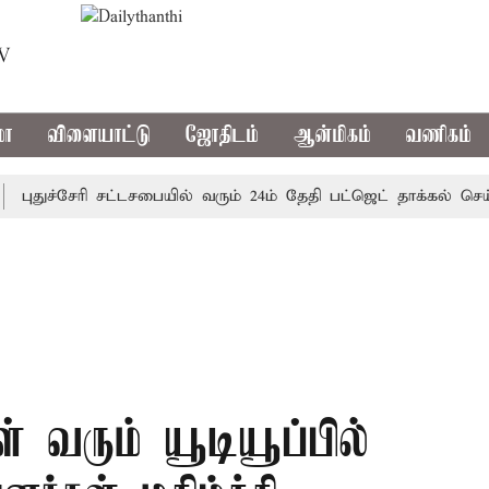
TV
மா
விளையாட்டு
ஜோதிடம்
ஆன்மிகம்
வணிகம்
துச்சேரி சட்டசபையில் வரும் 24ம் தேதி பட்ஜெட் தாக்கல் செய்கிறா
ள் வரும் யூடியூப்பில்