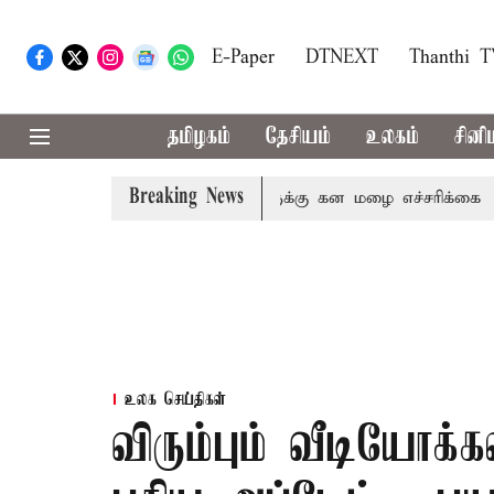
E-Paper
DTNEXT
Thanthi 
தமிழகம்
தேசியம்
உலகம்
சினி
Breaking News
ி,நீலகிரி ஆகிய மாவட்டங்களுக்கு கன மழை எச்சரிக்கை
பு
உலக செய்திகள்
விரும்பும் வீடியோக்க