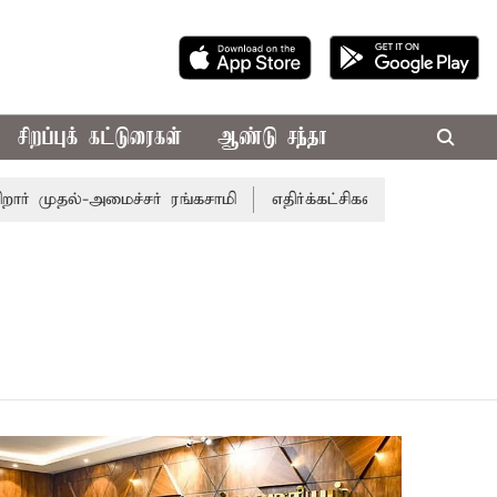
சிறப்புக் கட்டுரைகள்
ஆண்டு சந்தா
 முதல்-அமைச்சர் ரங்கசாமி
எதிர்க்கட்சிகள் அமளி: நாடாளுமன