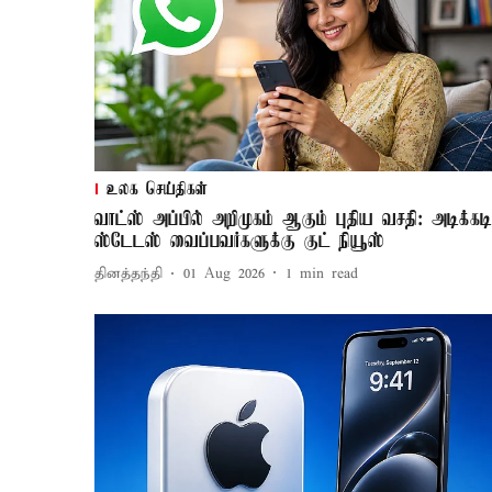
உலக செய்திகள்
வாட்ஸ் அப்பில் அறிமுகம் ஆகும் புதிய வசதி: அடிக்கடி
ஸ்டேடஸ் வைப்பவர்களுக்கு குட் நியூஸ்
தினத்தந்தி
01 Aug 2026
1
min read