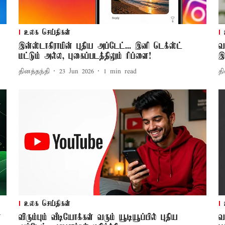
உலக செய்திகள்
இன்ஸ்டாகிராமின் புதிய அப்டேட்... இனி டெக்ஸ்ட்
வ
மட்டும் அல்ல, புகைப்படத்திலும் ரிப்ளை!
இ
தினத்தந்தி
23 Jun 2026
1
min read
தி
உலக செய்திகள்
்
விரும்பும் வீடியோக்கள் வரும் யூடியூப்பில் புதிய
வ