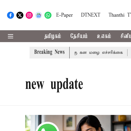
E-Paper
DTNEXT
Thanthi 
தமிழகம்
தேசியம்
உலகம்
சினி
Breaking News
நீலகிரி ஆகிய மாவட்டங்களுக்கு கன மழை எச்சரிக்கை
புதுச
new update