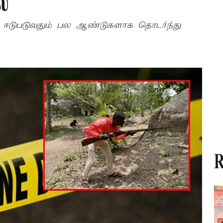
ை
் ஈடுபடுவதும் பல ஆண்டுகளாக தொடர்ந்து
R