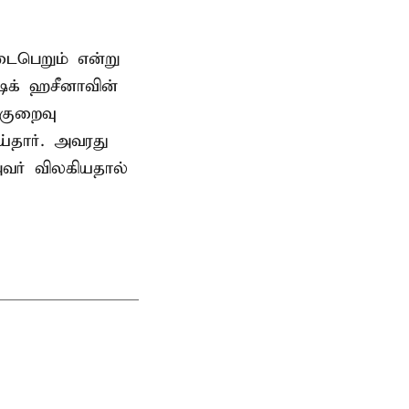
டைபெறும் என்று
ேக் ஹசீனாவின்
குறைவு
தார். அவரது
வர் விலகியதால்