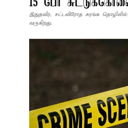
15 பேர் சுட்டுக்கொல
இதுதவிர, சட்டவிரோத சுரங்க தொழிலில
வருகிறது.