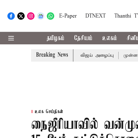
E-Paper
DTNEXT
Thanthi 
தமிழகம்
தேசியம்
உலகம்
சினி
Breaking News
்டத்துக்கு முதல்-அமைச்சர் விஜய் அழைப்பு
முன்னாள் அமைச்
உலக செய்திகள்
நைஜீரியாவில் வன்ம