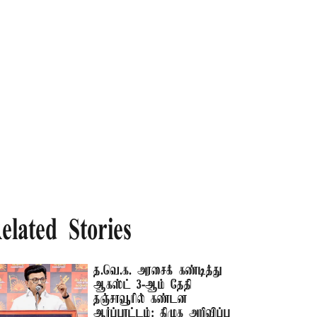
elated Stories
த.வெ.க. அரசைக் கண்டித்து
ஆகஸ்ட் 3-ஆம் தேதி
தஞ்சாவூரில் கண்டன
ஆர்ப்பாட்டம்: திமுக அறிவிப்பு