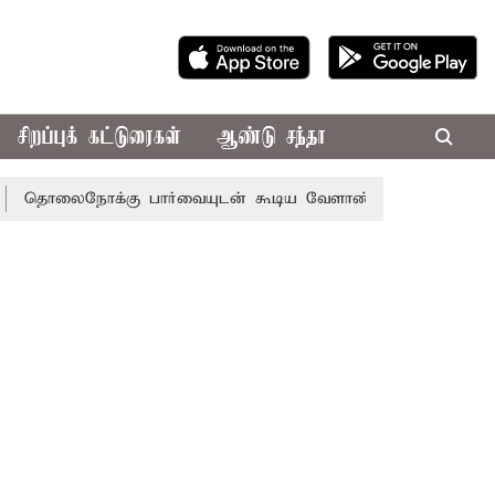
சிறப்புக் கட்டுரைகள்
ஆண்டு சந்தா
ோக்கு பார்வையுடன் கூடிய வேளாண் பட்ஜெட்: முதல்-அமைச்சர