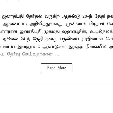
 ஜனாதிபதி தேர்தல் வருகிற ஆகஸ்டு 20-ந் தேதி ந
ல் ஆணையம் அறிவித்துள்ளது. முன்னாள் பிரதமர் ஷ
ாளரான ஜனாதிபதி முகமது ஷஹாபுதீன், உடல்நலக்
 ஜூலை 24-ந் தேதி தனது பதவியை ராஜினாமா செய்
டிவடைய இன்னும் 2 ஆண்டுகள் இருந்த நிலையில் அ
ை தேர்வு செய்வதற்கான ...
Read More