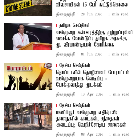
விவசாயிகள் 15 பேர் சுட்டுக்கொலை
தினத்தந்தி
28 Jun 2026
1
min read
தமிழக செய்திகள்
வன்முறை கலாசாரத்திற்கு முற்றுப்புள்ளி
வைக்க வேண்டும்: தமிழக அரசுக்கு
மு. வீரபாண்டியன் கோரிக்கை
தினத்தந்தி
01 Jun 2026
1
min read
தேசிய செய்திகள்
நொய்டாவில் தொழிலாளர் போராட்டம்
வன்முறையாக வெடிப்பு -
போக்குவரத்து முடக்கம்
தினத்தந்தி
13 Apr 2026
1
min read
தேசிய செய்திகள்
மணிப்பூர் வன்முறை எதிரொலி:
தலைநகரில் கடைகள், சந்தைகள்
அடைப்பு; வெறிச்சோடிய சாலைகள்
தினத்தந்தி
08 Apr 2026
1
min read