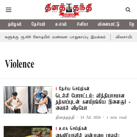
தமிழகம்
தேசியம்
உலகம்
சினிமா
விளையாட்டு
ஜோத
களுக்கு ரூ.600 கோடியில் மண்வள பாதுகாப்பு இயக்கம்
விவசாயிகளுக்
Violence
தேசிய செய்திகள்
டெல்லி போராட்டம்: வித்தியாசமான
தற்காப்புடன் களமிறங்கிய இளைஞர் -
வைரல் வீடியோ
தினத்தந்தி
24 Jul 2026
1
min read
உலக செய்திகள்
நைஜீரியாவில் வன்முறை பரவல்;