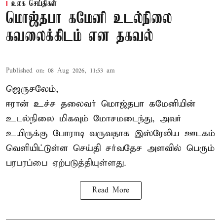
உலக செய்திகள்
மொஜ்தபா கமேனி உடல்நிலை
கவலைக்கிடம் என தகவல்
Published on
:
08 Aug 2026, 11:53 am
ஜெருசலேம்,
ஈரான் உச்ச தலைவர் மொஜ்தபா கமேனியின்
உடல்நிலை மிகவும் மோசமடைந்து, அவர்
உயிருக்கு போராடி வருவதாக இஸ்ரேலிய ஊடகம்
வெளியிட்டுள்ள செய்தி சர்வதேச அளவில் பெரும்
பரபரப்பை ஏற்படுத்தியுள்ளது.
Read More