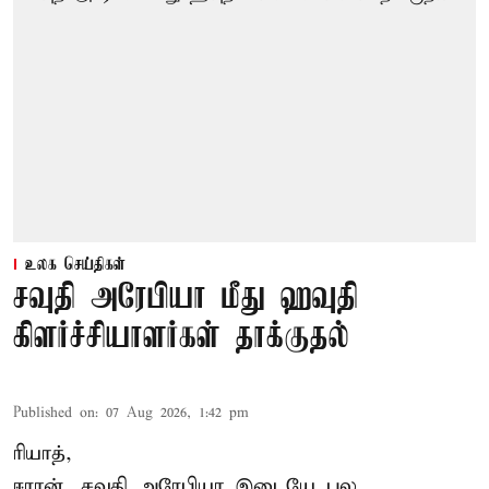
உலக செய்திகள்
சவுதி அரேபியா மீது ஹவுதி
கிளர்ச்சியாளர்கள் தாக்குதல்
Published on
:
07 Aug 2026, 1:42 pm
ரியாத்,
ஈரான்,
சவுதி அரேபியா
இடையே பல