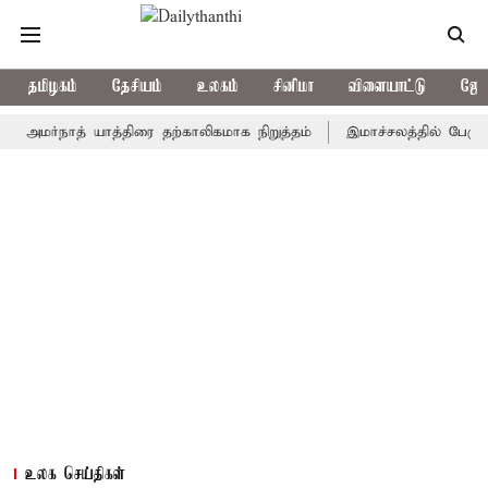
தமிழகம்
தேசியம்
உலகம்
சினிமா
விளையாட்டு
ஜோத
்நாத் யாத்திரை தற்காலிகமாக நிறுத்தம்
இமாச்சலத்தில் பேருந்து விப
உலக செய்திகள்