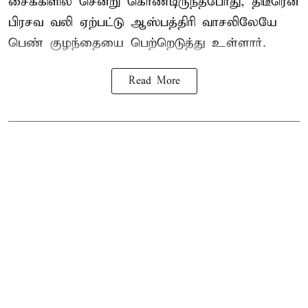
சைக்கிளில் சென்று கொண்டிருந்தபோது, திடீரென
பிரசவ வலி ஏற்பட்டு ஆஸ்பத்திரி வாசலிலேயே
பெண் குழந்தையை பெற்றெடுத்து உள்ளார்.
Read More