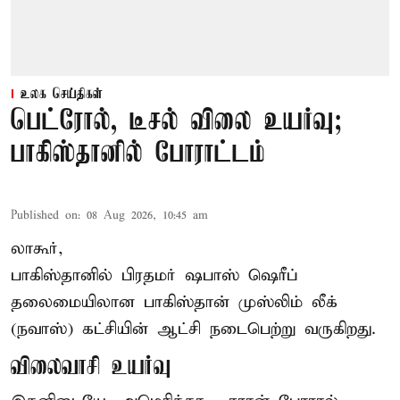
உலக செய்திகள்
பெட்ரோல், டீசல் விலை உயர்வு;
பாகிஸ்தானில் போராட்டம்
Published on
:
08 Aug 2026, 10:45 am
லாகூர்,
பாகிஸ்தானில் பிரதமர் ஷபாஸ் ஷெரீப்
தலைமையிலான
பாகிஸ்தான்
முஸ்லிம் லீக்
(நவாஸ்) கட்சியின் ஆட்சி நடைபெற்று வருகிறது.
விலைவாசி உயர்வு