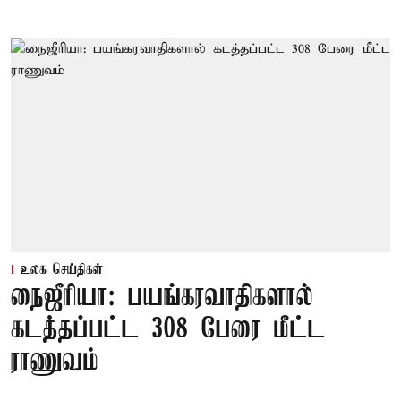
உலக செய்திகள்
நைஜீரியா: பயங்கரவாதிகளால்
கடத்தப்பட்ட 308 பேரை மீட்ட
ராணுவம்