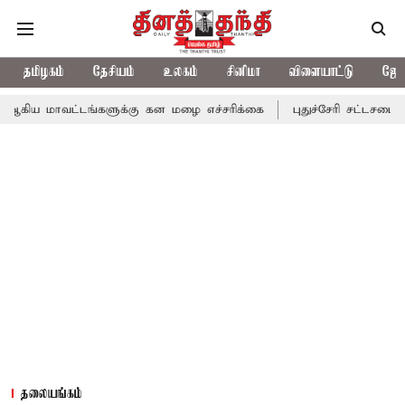
தமிழகம்
தேசியம்
உலகம்
சினிமா
விளையாட்டு
ஜோத
ட்டங்களுக்கு கன மழை எச்சரிக்கை
புதுச்சேரி சட்டசபையில் வரும் 2
தலையங்கம்