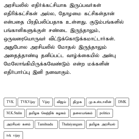
அரசியலில் எதிர்க்கட்சியாக இருப்பவர்கள்
எதிரிக்கட்சிகள் அல்ல, தோழமை கட்சிகள்தான்
என்பதை பிரதிபலிப்பதாக உள்ளது. குடும்பங்களில்
பங்காளிகளுக்குள் சண்டை இருந்தாலும்,
ஒருவரையொருவர் விட்டுக்கொடுக்கமாட்டார்கள்.
அதுபோல அரசியலில் மோதல் இருந்தாலும்
அதைத்தாண்டி தனிப்பட்ட வாழ்க்கையில் அன்பு
மேலோங்கியிருக்கவேண்டும் என்ற மக்களின்
எதிர்பார்ப்பு இனி நனவாகும்.
TVK
TVKVijay
Vijay
விஜய்
திமுக
மு.க.ஸ்டாலின்
DMK
M.K.Stalin
தமிழக வெற்றிக் கழகம்
தலையங்கம்
politics
அரசியல் களம்
Tamilnadu ​
Thalaiyangam
தமிழக அரசியல்
tvk vijay