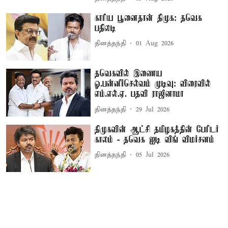
காரிய பூனைதான் திமுக: தவெக
பதிலடி
தினத்தந்தி
01 Aug 2026
தவெகவில் இணைய
ஓ.பன்னீர்செல்வம் முடிவு: விரைவில்
எம்.எல்.ஏ. பதவி ராஜினாமா
தினத்தந்தி
29 Jul 2026
திமுகவின் ஆட்சி தமிழகத்தின் பேரிடர்
காலம் - தவெக ஐடி விங் விமர்சனம்
தினத்தந்தி
05 Jul 2026