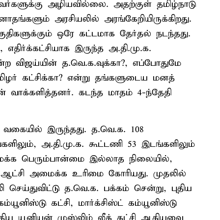
களுக்கு அழியவில்லை. அதற்குள் தமிழ்நாடு
னோதங்களும் அரசியலில் அரங்கேறியிருக்கிறது.
ுதிகளுக்கும் ஒரே கட்டமாக தேர்தல் நடந்தது.
, எதிர்க்கட்சியாக இருந்த அ.தி.மு.க.
ன்ற விஜய்யின் த.வெ.க.வுக்கா?, எப்போதுமே
மிழர் கட்சிக்கா? என்று தங்களுடைய மனத்
 வாக்களித்தனர். கடந்த மாதம் 4-ந்தேதி
ாத வகையில் இருந்தது. த.வெ.க. 108
்களிலும், அ.தி.மு.க. கூட்டணி 53 இடங்களிலும்
மைக்க பெரும்பான்மை இல்லாத நிலையில்,
க. ஆட்சி அமைக்க உரிமை கோரியது. முதலில்
ி செய்துவிட்டு த.வெ.க. பக்கம் சென்று, புதிய
யூனிஸ்டு கட்சி, மார்க்சிஸ்ட் கம்யூனிஸ்டு
்திய யூனியன் முஸ்லிம் லீக் கட்சி ஆகியவை