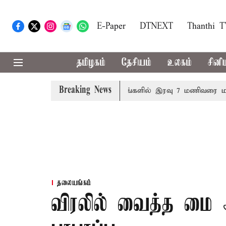
E-Paper
DTNEXT
Thanthi 
தமிழகம்
தேசியம்
உலகம்
சினி
Breaking News
 தனித்தீர்மானம்
23 மாவட்டங்களில் இரவு 7 மணிவரை மழை பெ
தலையங்கம்
விரலில் வைத்த மை 