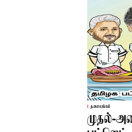
தலையங்கம்
முதல்-அம