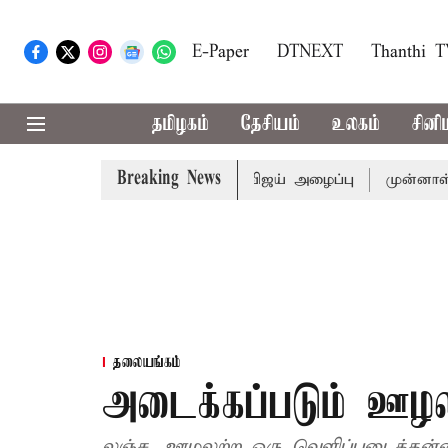
E-Paper
DTNEXT
Thanthi 
தமிழகம்
தேசியம்
உலகம்
சினி
Breaking News
டத்துக்கு முதல்-அமைச்சர் விஜய் அழைப்பு
முன்னாள் அமைச்ச
தலையங்கம்
அடைக்கப்படும் ஊழல
லஞ்ச, ஊழலற்ற ஒரு வெளிப்படைத்தன்ம