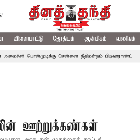
TV
மா
விளையாட்டு
ஜோதிடம்
ஆன்மிகம்
வணிகம்
ர் பொன்முடிக்கு சென்னை நீதிமன்றம் பிடிவாராண்ட்
தொலைநோ
ின் ஊற்றுக்கண்கள்
ையான அரசு தன் முகத்தைக் காட்டத்