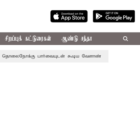
சிறப்புக் கட்டுரைகள்
ஆண்டு சந்தா
க்கு பார்வையுடன் கூடிய வேளாண் பட்ஜெட்: முதல்-அமைச்சர்