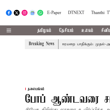
E-Paper
DTNEXT
Thanthi 
தமிழகம்
தேசியம்
உலகம்
சினி
Breaking News
ிரதிநிதித்துவத்தை தொகுதி மறுவரையறை பாதிக்கும்: முதல்-அமைச்ச
தலையங்கம்
போப் ஆண்டவரை சாடு
இயேசு கிறிஸ்து லாசரை உயிர்ப்பித்த 