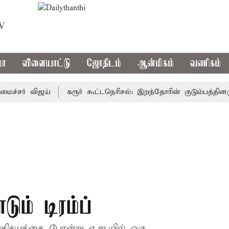
TV
மா
விளையாட்டு
ஜோதிடம்
ஆன்மிகம்
வணிகம்
ர் விஜய்
கரூர் கூட்டநெரிசல்: இறந்தோரின் குடும்பத்தினருக்கு
ம் டிரம்ப்
அதிசயத்தை போன்று ஏ.ஐ.யில் ஒரு