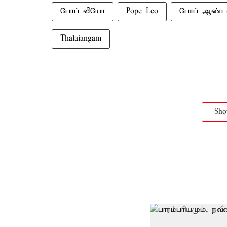
போப் லியோ
Pope Leo
போப் ஆண்ட
Thalaiangam
Sh