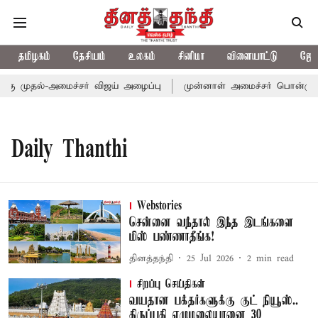
தமிழகம்
தேசியம்
உலகம்
சினிமா
விளையாட்டு
ஜோத
்கு முதல்-அமைச்சர் விஜய் அழைப்பு
முன்னாள் அமைச்சர் பொன்முடிக்
Daily Thanthi
Webstories
சென்னை வந்தால் இந்த இடங்களை
மிஸ் பண்ணாதீங்க!
தினத்தந்தி
25 Jul 2026
2
min read
சிறப்பு செய்திகள்
வயதான பக்தர்களுக்கு குட் நியூஸ்..
திருப்பதி ஏழுமலையானை 30