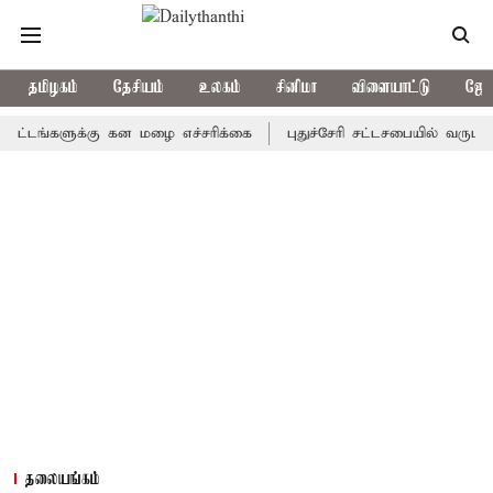
தமிழகம்
தேசியம்
உலகம்
சினிமா
விளையாட்டு
ஜோத
களுக்கு கன மழை எச்சரிக்கை
புதுச்சேரி சட்டசபையில் வரும் 24ம் த
தலையங்கம்