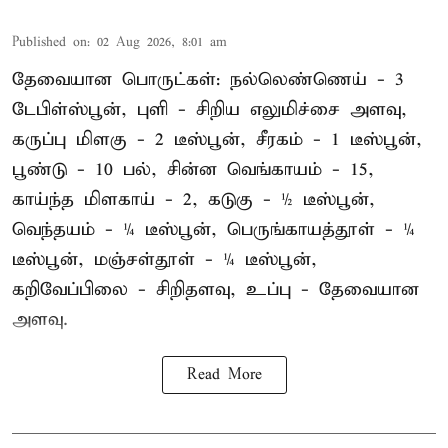
Published on
:
02 Aug 2026, 8:01 am
தேவையான பொருட்கள்: நல்லெண்ணெய் - 3
டேபிள்ஸ்பூன், புளி - சிறிய எலுமிச்சை அளவு,
கருப்பு மிளகு - 2 டீஸ்பூன், சீரகம் - 1 டீஸ்பூன்,
பூண்டு - 10 பல், சின்ன வெங்காயம் - 15,
காய்ந்த மிளகாய் - 2, கடுகு - ½ டீஸ்பூன்,
வெந்தயம் - ¼ டீஸ்பூன், பெருங்காயத்தூள் - ¼
டீஸ்பூன், மஞ்சள்தூள் - ¼ டீஸ்பூன்,
கறிவேப்பிலை - சிறிதளவு, உப்பு - தேவையான
அளவு.
Read More