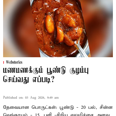
Webstories
மணமணக்கும் பூண்டு குழம்பு
செய்வது எப்படி?
Published on
:
03 Aug 2026, 9:49 am
தேவையான பொருட்கள்: பூண்டு - 20 பல், சின்ன
வெங்காயம் - 15, புளி -சிறிய எலுமிச்சை அளவு,