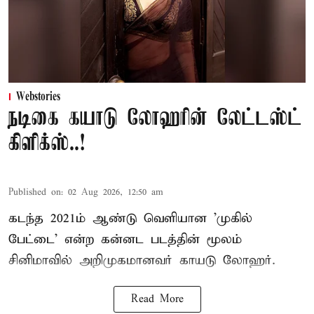
Webstories
நடிகை கயாடு லோஹரின் லேட்டஸ்ட்
கிளிக்ஸ்..!
Published on
:
02 Aug 2026, 12:50 am
கடந்த 2021ம் ஆண்டு வெளியான 'முகில்
பேட்டை' என்ற கன்னட படத்தின் மூலம்
சினிமாவில் அறிமுகமானவர் காயடு லோஹர்.
Read More