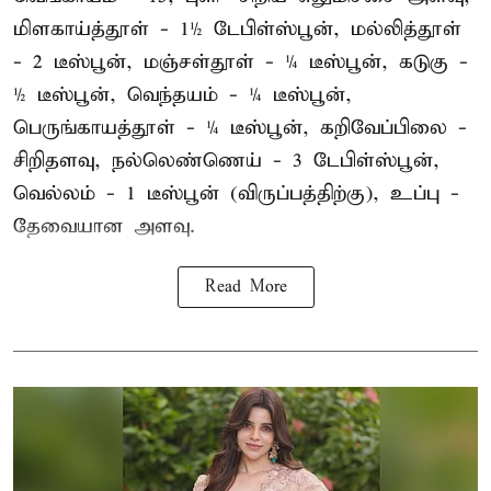
மிளகாய்த்தூள் - 1½ டேபிள்ஸ்பூன், மல்லித்தூள்
- 2 டீஸ்பூன், மஞ்சள்தூள் - ¼ டீஸ்பூன், கடுகு -
½ டீஸ்பூன், வெந்தயம் - ¼ டீஸ்பூன்,
பெருங்காயத்தூள் - ¼ டீஸ்பூன், கறிவேப்பிலை -
சிறிதளவு, நல்லெண்ணெய் - 3 டேபிள்ஸ்பூன்,
வெல்லம் - 1 டீஸ்பூன் (விருப்பத்திற்கு), உப்பு -
தேவையான அளவு.
Read More