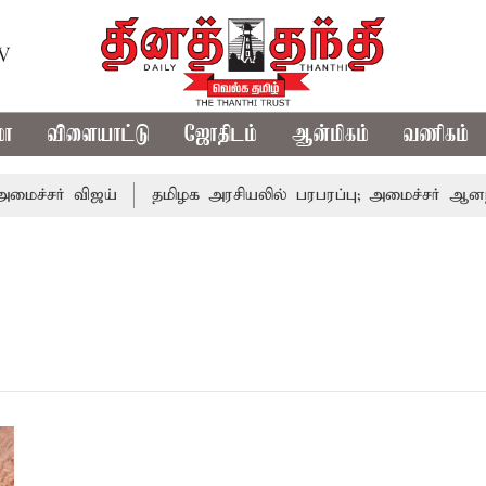
TV
மா
விளையாட்டு
ஜோதிடம்
ஆன்மிகம்
வணிகம்
்சர் விஜய்
தமிழக அரசியலில் பரபரப்பு; அமைச்சர் ஆனந்த் 