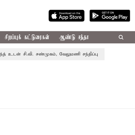
சிறப்புக் கட்டுரைகள்
ஆண்டு சந்தா
உடன் சி.வி. சண்முகம், வேலுமணி சந்திப்பு
மண் வளம் பாது