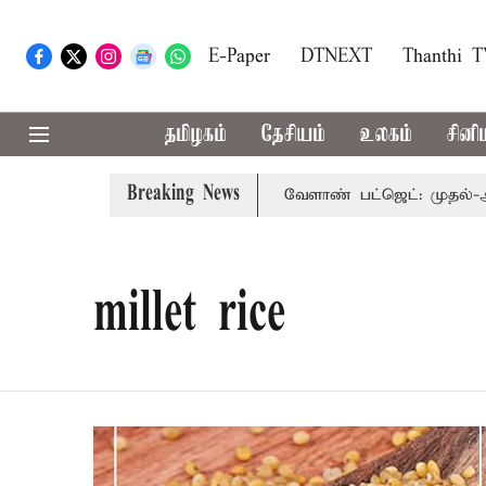
E-Paper
DTNEXT
Thanthi 
தமிழகம்
தேசியம்
உலகம்
சினி
Breaking News
லைநோக்கு பார்வையுடன் கூடிய வேளாண் பட்ஜெட்: முதல்-அமைச
millet rice