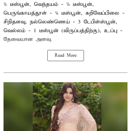
½ டீஸ்பூன், வெந்தயம் - ¼ டீஸ்பூன்,
பெருங்காயத்தூள் - ¼ டீஸ்பூன், கறிவேப்பிலை -
சிறிதளவு, நல்லெண்ணெய் - 3 டேபிள்ஸ்பூன்,
வெல்லம் - 1 டீஸ்பூன் (விருப்பத்திற்கு), உப்பு -
தேவையான அளவு.
Read More