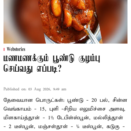
Webstories
மணமணக்கும் பூண்டு குழம்பு
செய்வது எப்படி?
Published on
:
03 Aug 2026, 9:49 am
தேவையான பொருட்கள்: பூண்டு - 20 பல், சின்ன
வெங்காயம் - 15, புளி -சிறிய எலுமிச்சை அளவு,
மிளகாய்த்தூள் - 1½ டேபிள்ஸ்பூன், மல்லித்தூள்
- 2 டீஸ்பூன், மஞ்சள்தூள் - ¼ டீஸ்பூன், கடுகு -