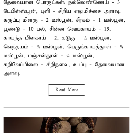
தேவையான பொருட்கள்: நல்லெண்ணெய் - 3
டேபிள்ஸ்பூன், புளி - சிறிய எலுமிச்சை அளவு,
கருப்பு மிளகு - 2 டீஸ்பூன், சீரகம் - 1 டீஸ்பூன்,
பூண்டு - 10 பல், சின்ன வெங்காயம் - 15,
காய்ந்த மிளகாய் - 2, கடுகு - ½ டீஸ்பூன்,
வெந்தயம் - ¼ டீஸ்பூன், பெருங்காயத்தூள் - ¼
டீஸ்பூன், மஞ்சள்தூள் - ¼ டீஸ்பூன்,
கறிவேப்பிலை - சிறிதளவு, உப்பு - தேவையான
அளவு.
Read More