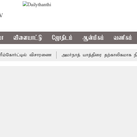
TV
மா
விளையாட்டு
ஜோதிடம்
ஆன்மிகம்
வணிகம்
கோர்ட்டில் விசாரணை
அமர்நாத் யாத்திரை தற்காலிகமாக நிறுத்தம