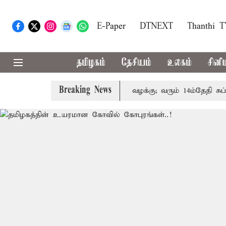
E-Paper
DTNEXT
Thanthi 
தமிழகம்
தேசியம்
உலகம்
சினி
Breaking News
் குடும்பத்தினருக்கு அரசுப்பணி வழக்கு; வரும் 14ம்தேதி சுப்ரீம்