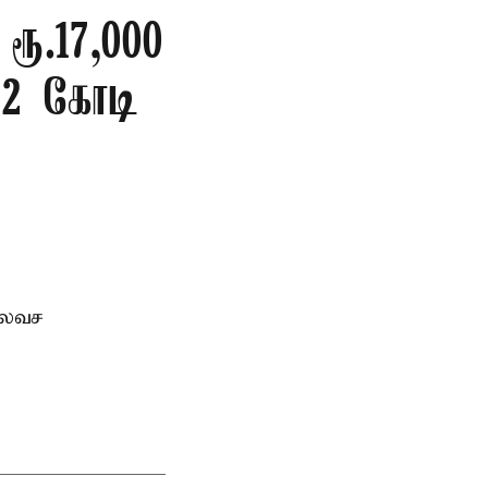
ரூ.17,000
432 கோடி
இலவச