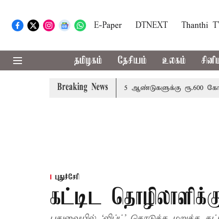
E-Paper
DTNEXT
Thanthi 
தமிழகம்
தேசியம்
உலகம்
சினி
Breaking News
ம்: அமைச்சர் வினோத்
5 ஆண்டுகளுக்கு ரூ.600 கோடியில் ம
புதுச்சேரி
கட்டிட தொழிலாளிக்க
புதுவையில் ‘லிப்ட்’ கொடுக்க மறுத்த க