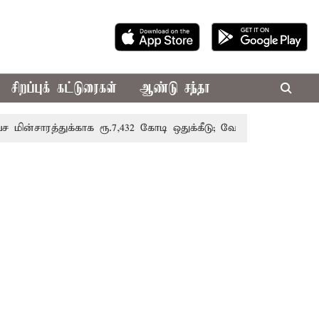
சிறப்புக் கட்டுரைகள்
ஆண்டு சந்தா
ுக்காக ரூ.7,432 கோடி ஒதுக்கீடு; வேளாண் பட்ஜெட்டில் அறிவிப்