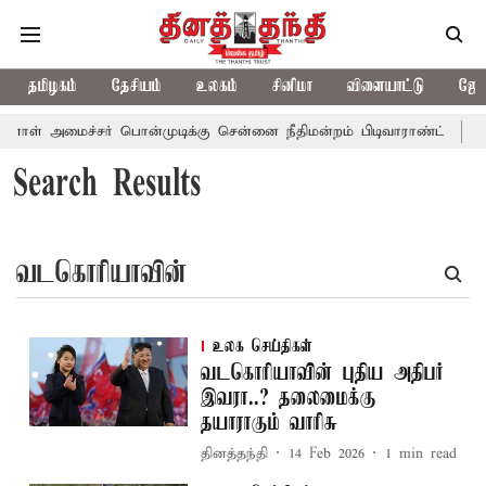
தமிழகம்
தேசியம்
உலகம்
சினிமா
விளையாட்டு
ஜோத
னாள் அமைச்சர் பொன்முடிக்கு சென்னை நீதிமன்றம் பிடிவாராண்ட்
தொ
Search Results
உலக செய்திகள்
வடகொரியாவின் புதிய அதிபர்
இவரா..? தலைமைக்கு
தயாராகும் வாரிசு
தினத்தந்தி
14 Feb 2026
1
min read