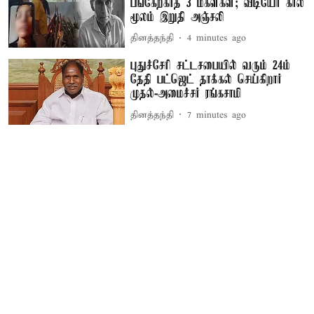
பங்கேற்காத 3 மகள்கள்; வீடியோ கால்
மூலம் இறுதி அஞ்சலி
தினத்தந்தி
4 minutes ago
புதுச்சேரி சட்டசபையில் வரும் 24ம்
தேதி பட்ஜெட் தாக்கல் செய்கிறார்
முதல்-அமைச்சர் ரங்கசாமி
தினத்தந்தி
7 minutes ago