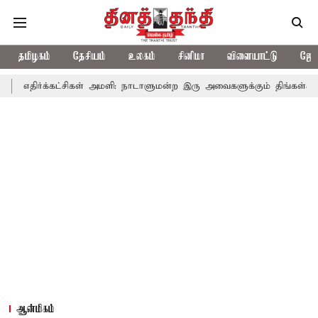
தமிழகம்
தேசியம்
உலகம்
சினிமா
விளையாட்டு
ஜோத
்கட்சிகள் அமளி: நாடாளுமன்ற இரு அவைகளுக்கும் திங்கள்கிழமை வரை ஒத
ஆன்மிகம்