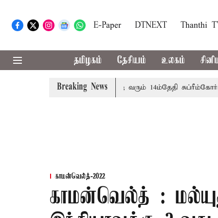
E-Paper
DTNEXT
Thanthi 
தமிழகம்
தேசியம்
உலகம்
சினி
Breaking News
பத்தினருக்கு அரசுப்பணி வழக்கு; வரும் 14ம்தேதி சுப்ரீம்கோர்ட்ட
காமன்வெல்த்-2022
காமன்வெல்த் : மல்யு