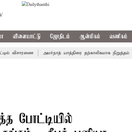
TV
மா
விளையாட்டு
ஜோதிடம்
ஆன்மிகம்
வணிகம்
ில் விசாரணை
அமர்நாத் யாத்திரை தற்காலிகமாக நிறுத்தம்
இம
த்த போட்டியில்