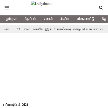
தமிழகம்
தேசியம்
உலகம்
சினிமா
விளையாட்டு
ஜோத
23 மாவட்டங்களில் இரவு 7 மணிவரை மழை பெய்ய வாய்ப்பு
கொரிய
ப்ளாஷ்பேக் 2024