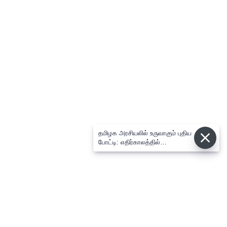
தமிழக அரசியலில் உருவாகும் புதிய
போட்டி: எதிர்காலத்தில்
விஜய்க்கும், தனுசுக்கும்
இடையேதான் - பிரபல ஜோதிடர்
கணிப்பு