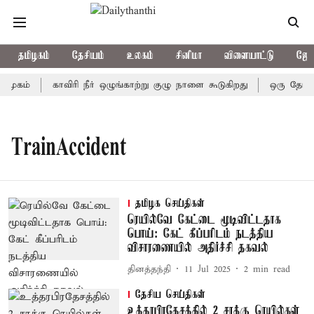
தமிழகம்
தேசியம்
உலகம்
சினிமா
விளையாட்டு
ஜோத
ிமுகம்
காவிரி நீர் ஒழுங்காற்று குழு நாளை கூடுகிறது
ஒரு தேர்தல
TrainAccident
தமிழக செய்திகள்
ரெயில்வே கேட்டை மூடிவிட்டதாக
பொய்: கேட் கீப்பரிடம் நடத்திய
விசாரணையில் அதிர்ச்சி தகவல்
தினத்தந்தி
11 Jul 2025
2
min read
தேசிய செய்திகள்
உத்தரபிரதேசத்தில் 2 சரக்கு ரெயில்கள்