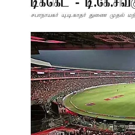
டிக்கெட் - டி.கே.சிவ
சபாநாயகர் யு.டி.காதர் 