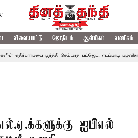
TV
மா
விளையாட்டு
ஜோதிடம்
ஆன்மிகம்
வணிகம்
ர்பார்ப்பை பூர்த்தி செய்யாத பட்ஜெட்; எடப்பாடி பழனிசாமி
பட்
.எல்.ஏ.க்களுக்கு ஐபிஎல்