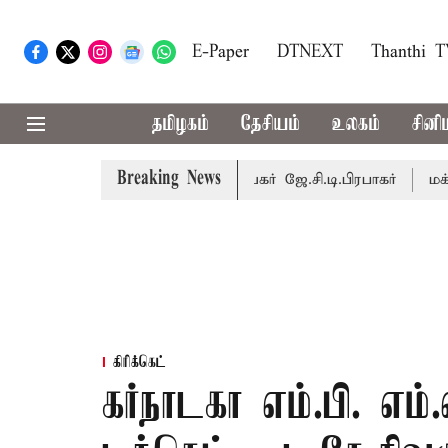
E-Paper
DTNEXT
Thanthi 
தமிழகம்
தேசியம்
உலகம்
சினி
Breaking News
ரை நடைபெறும் - சபாநாயகர் ஜே.சி.டி.பிரபாகர்
மக்களின் எதி
கிரிக்கெட்
கர்நாடகா எம்.பி. எம்