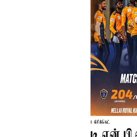
கிரிக்கெட்
டி.என்.பி