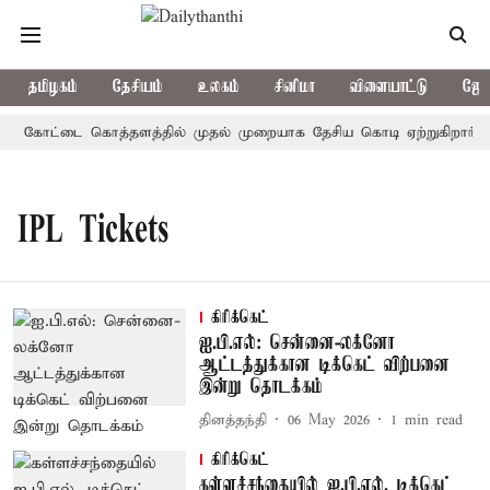
தமிழகம்
தேசியம்
உலகம்
சினிமா
விளையாட்டு
ஜோத
னம்: கோட்டை கொத்தளத்தில் முதல் முறையாக தேசிய கொடி ஏற்றுகிறார், மு
IPL Tickets
கிரிக்கெட்
ஐ.பி.எல்: சென்னை-லக்னோ
ஆட்டத்துக்கான டிக்கெட் விற்பனை
இன்று தொடக்கம்
தினத்தந்தி
06 May 2026
1
min read
கிரிக்கெட்
கள்ளச்சந்தையில் ஐ.பி.எல். டிக்கெட்