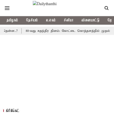
தமிழகம்
தேசியம்
உலகம்
சினிமா
விளையாட்டு
ஜோத
ன..?
80-வது சுதந்திர தினம்: கோட்டை கொத்தளத்தில் முதல் முறையாக
கிரிக்கெட்