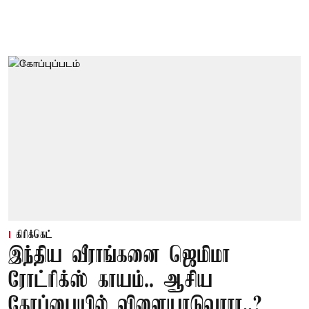
கிரிக்கெட்
இந்திய வீராங்கனை ஜெமிமா
ரோட்ரிக்ஸ் காயம்.. ஆசிய
கோப்பையில் விளையாடுவாரா..?