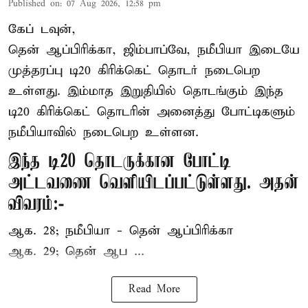
Published on
:
07 Aug 2026, 12:58 pm
கேப் டவுன்,
தென் ஆப்பிரிக்கா, ஜிம்பாப்வே, நமீபியா இடையே
முத்தரப்பு
டி20 கிரிக்கெட்
தொடர் நடைபெற
உள்ளது. இம்மாத இறுதியில் தொடங்கும் இந்த
டி20 கிரிக்கெட் தொடரின் அனைத்து போட்டிகளும்
நமீபியாவில் நடைபெற உள்ளன.
இந்த டி20 தொடருக்கான போட்டி
அட்டவணை வெளியிடப்பட்டுள்ளது. அதன்
விவரம்:-
ஆக. 28; நமீபியா - தென் ஆப்பிரிக்கா
ஆக. 29; தென் ஆப ...
Read More