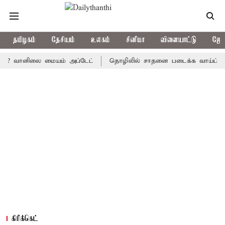
தமிழகம்
தேசியம்
உலகம்
சினிமா
விளையாட்டு
ஜோத
 வானிலை மையம் அப்டேட்
தொழிலில் சாதனை படைக்க வாய்ப்பு... இன்ற
கிரிக்கெட்