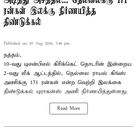
அடித்து அசத்தல்... நெல்லைக்கு 171
ரன்கள் இலக்கு நிர்ணயித்த
திண்டுக்கல்
Published on
:
07 Aug 2026, 3:40 pm
நத்தம்,
10-வது
டிஎன்பிஎல்
கிரிக்கெட் தொடரின் இன்றைய
2-வது லீக் ஆட்டத்தில், நெல்லை ராயல் கிங்ஸ்
அணிக்கு 171 ரன்கள் என்ற வெற்றி இலக்கை
திண்டுக்கல் டிராகன்ஸ் அணி நிர்ணயித்துள்ளது.
Read More