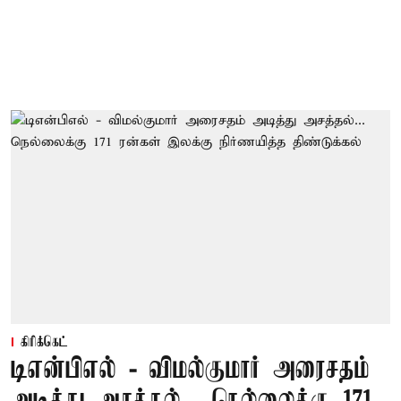
கிரிக்கெட்
டிஎன்பிஎல் - விமல்குமார் அரைசதம்