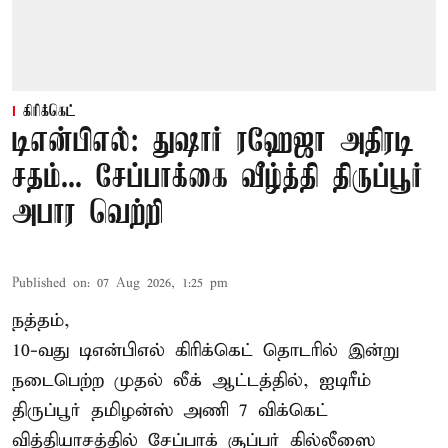
கிரிக்கெட்
டிஎன்பிஎல்: துஷார் ரஹேஜா அதிரடி
சதம்... சேப்பாக்கை வீழ்த்தி திருப்பூர்
அபார வெற்றி
Published on
:
07 Aug 2026, 1:25 pm
நத்தம்,
10-வது
டிஎன்பிஎல்
கிரிக்கெட் தொடரில் இன்று
நடைபெற்ற முதல் லீக் ஆட்டத்தில், ஐடிரீம்
திருப்பூர் தமிழன்ஸ் அணி 7 விக்கெட்
வித்தியாசத்தில் சேப்பாக் சூப்பர் கில்லீஸை