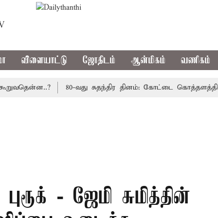
TV
மா
விளையாட்டு
ஜோதிடம்
ஆன்மிகம்
வணிகம்
வதென்ன..?
80-வது சுதந்திர தினம்: கோட்டை கொத்தளத்தில் ம
ுரூக் - ஜேமி சுமித்தின்