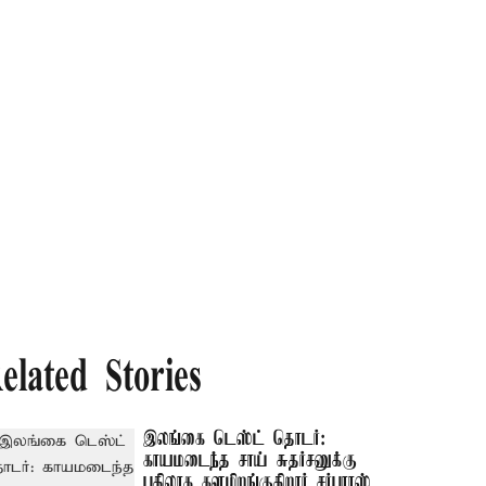
elated Stories
இலங்கை டெஸ்ட் தொடர்:
காயமடைந்த சாய் சுதர்சனுக்கு
பதிலாக களமிறங்குகிறார் சர்பராஸ்