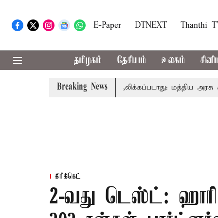
E-Paper
DTNEXT
Thanthi 
தமிழகம்
தேசியம்
உலகம்
சினி
Breaking News
்கு அனைவரிடமும் கட்டணம் வசூலிக்கப்படாது: மத்திய அரசு கூறு
கிரிக்கெட்
2-வது டெஸ்ட்: ஹாரி ப