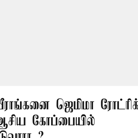
ீராங்கனை ஜெமிமா ரோட்ரிக
 ஆசிய கோப்பையில்
ுவாரா..?