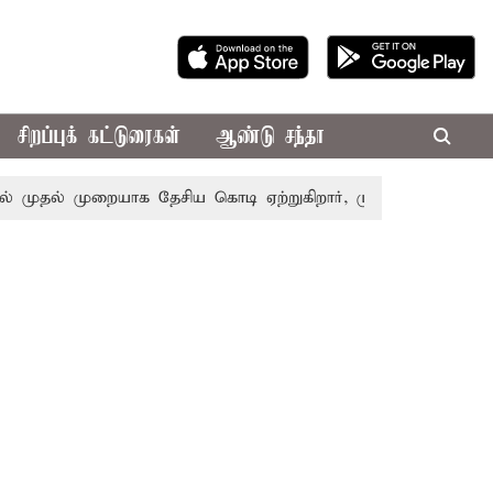
சிறப்புக் கட்டுரைகள்
ஆண்டு சந்தா
ுதல் முறையாக தேசிய கொடி ஏற்றுகிறார், முதல்-அமைச்சர் விஜய்