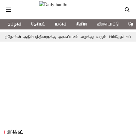
தமிழகம்
தேசியம்
உலகம்
சினிமா
விளையாட்டு
ஜோத
ரின் குடும்பத்தினருக்கு அரசுப்பணி வழக்கு; வரும் 14ம்தேதி சுப்ரீம்கோர்
கிரிக்கெட்