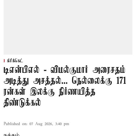
கிரிக்கெட்
டிஎன்பிஎல் - விமல்குமார் அரைசதம்
அடித்து அசத்தல்... நெல்லைக்கு 171
ரன்கள் இலக்கு நிர்ணயித்த
திண்டுக்கல்
Published on
:
07 Aug 2026, 3:40 pm
நத்தம்,