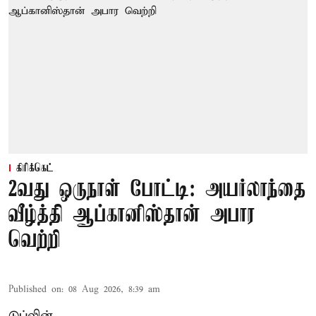
கிரிக்கெட்
2வது ஒருநாள் போட்டி: அயர்லாந்தை
வீழ்த்தி ஆப்கானிஸ்தான் அபார
வெற்றி
Published on
:
08 Aug 2026, 8:39 am
டுப்லின்,