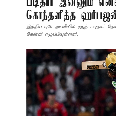
படிதார் இன்னும் என
கொந்தளித்த ஹர்பஜன்
இந்திய டி20 அணியில் ரஜத் படிதார் தேர்
கேள்வி எழுப்பியுள்ளார்.