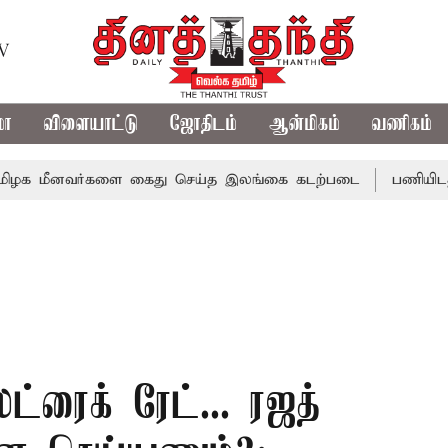
TV
மா
விளையாட்டு
ஜோதிடம்
ஆன்மிகம்
வணிகம்
மீனவர்களை கைது செய்த இலங்கை கடற்படை
பணியிடத்தில் மதி
்ட்ரைக் ரேட்... ரஜத்