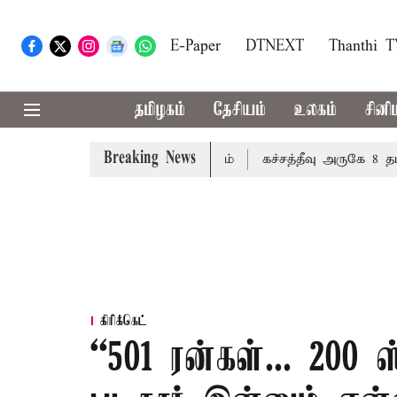
E-Paper
DTNEXT
Thanthi 
தமிழகம்
தேசியம்
உலகம்
சினி
Breaking News
ுக்கு போக்குவரத்து மாற்றம்
கச்சத்தீவு அருகே 8 தமிழக 
கிரிக்கெட்
“501 ரன்கள்... 200 ஸ