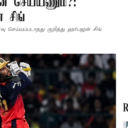
்ன செய்யணும்?:
 சிங்
வு செய்யப்படாதது குறித்து ஹர்பஜன் சிங்
R