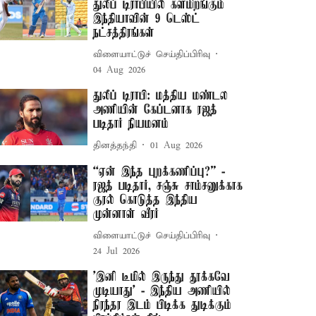
துலீப் டிராபியில் களமிறங்கும்
இந்தியாவின் 9 டெஸ்ட்
நட்சத்திரங்கள்
விளையாட்டுச் செய்திப்பிரிவு
04 Aug 2026
துலீப் டிராபி: மத்திய மண்டல
அணியின் கேப்டனாக ரஜத்
படிதார் நியமனம்
தினத்தந்தி
01 Aug 2026
“ஏன் இந்த புறக்கணிப்பு?” -
ரஜத் படிதார், சஞ்சு சாம்சனுக்காக
குரல் கொடுத்த இந்திய
முன்னாள் வீரர்
விளையாட்டுச் செய்திப்பிரிவு
24 Jul 2026
’இனி டீமில் இருந்து தூக்கவே
முடியாது’ - இந்திய அணியில்
நிரந்தர இடம் பிடிக்க துடிக்கும்