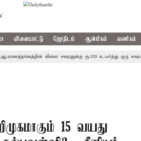
TV
மா
விளையாட்டு
ஜோதிடம்
ஆன்மிகம்
வணிகம்
தங்கத்தின் விலை சவரனுக்கு ரூ.520 உயர்ந்து ஒரு சவரன் ரூ.1,
ிமுகமாகும் 15 வயது