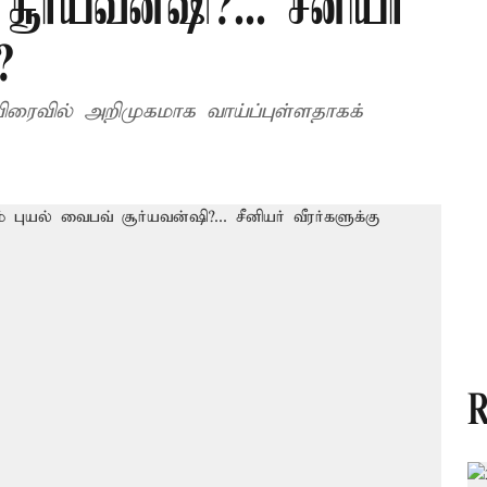
ூர்யவன்ஷி?... சீனியர்
?
ரைவில் அறிமுகமாக வாய்ப்புள்ளதாகக்
R