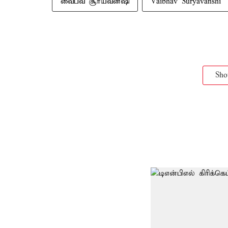
வைபவ் சூர்யவன்ஷி
Vaibhav Suryavanshi
Sh