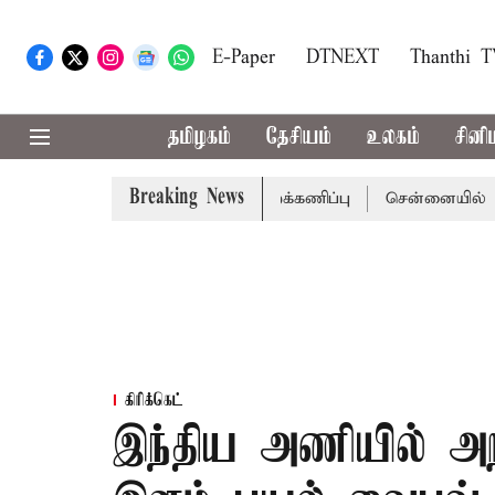
E-Paper
DTNEXT
Thanthi 
தமிழகம்
தேசியம்
உலகம்
சினி
Breaking News
. உள்ளிட்ட எதிர்க்கட்சிகள் புறக்கணிப்பு
சென்னையில் ஆபரணத்
கிரிக்கெட்
இந்திய அணியில் அற