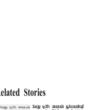
elated Stories
3வது டி20: வைபவ் சூர்யவன்ஷி