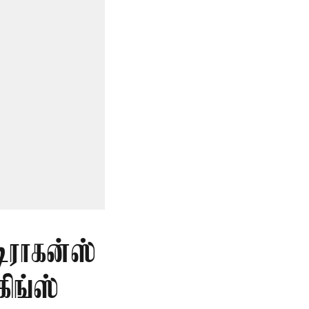
டிராகன்ஸ்
ிங்ஸ்