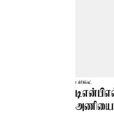
கிரிக்கெட்
டிஎன்பிஎல
அணியை வ