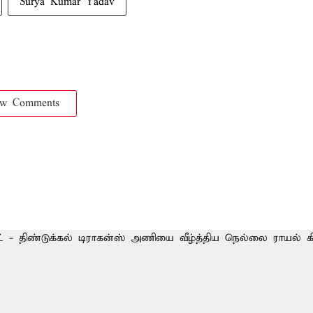
Surya Kumar Yadav
ow Comments