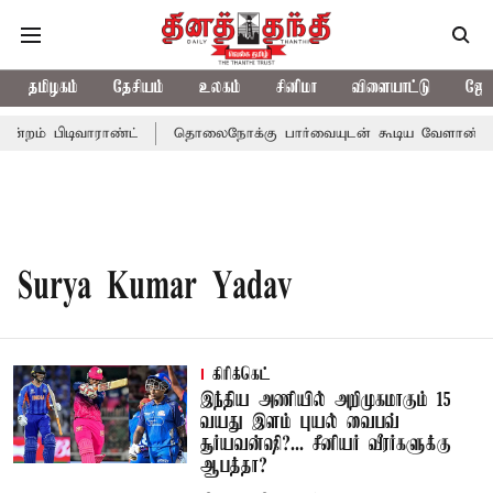
தமிழகம்
தேசியம்
உலகம்
சினிமா
விளையாட்டு
ஜோத
்றம் பிடிவாராண்ட்
தொலைநோக்கு பார்வையுடன் கூடிய வேளாண் பட்ஜ
Surya Kumar Yadav
கிரிக்கெட்
இந்திய அணியில் அறிமுகமாகும் 15
வயது இளம் புயல் வைபவ்
சூர்யவன்ஷி?... சீனியர் வீரர்களுக்கு
ஆபத்தா?