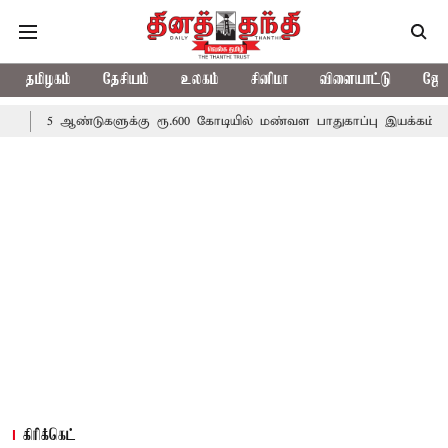
தமிழகம்
தேசியம்
உலகம்
சினிமா
விளையாட்டு
ஜோத
டுகளுக்கு ரூ.600 கோடியில் மண்வள பாதுகாப்பு இயக்கம்
விவசாயிகள
கிரிக்கெட்