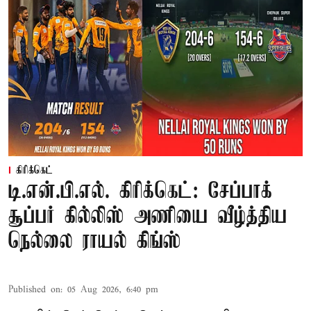
கிரிக்கெட்
டி.என்.பி.எல். கிரிக்கெட்: சேப்பாக்
சூப்பர் கில்லிஸ் அணியை வீழ்த்திய
நெல்லை ராயல் கிங்ஸ்
Published on
:
05 Aug 2026, 6:40 pm