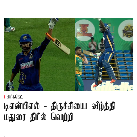
கிரிக்கெட்
டிஎன்பிஎல் - திருச்சியை வீழ்த்தி
மதுரை திரில் வெற்றி